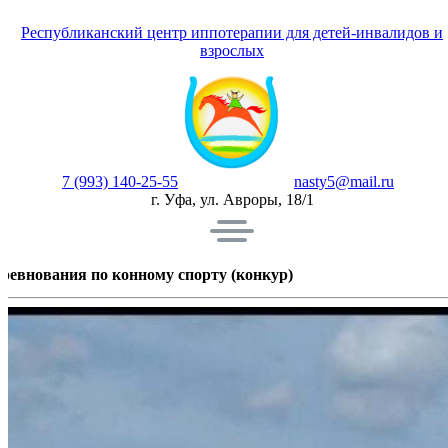
Республиканский центр иппотерапии для детей-инвалидов и
взрослых
7 (993) 140-25-55
nasty5@mail.ru
г. Уфа, ул. Авроры, 18/1
ревнования по конному спорту (конкур)