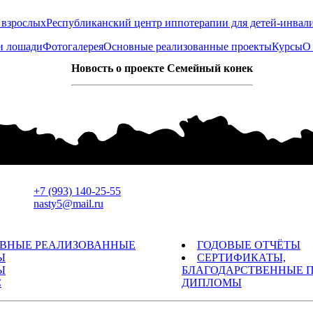
Республиканский центр иппотерапии для детей-инвал
 лошади
Фотогалерея
Основные реализованные проекты
Курсы
О
Новость о проекте Семейный конек
+7 (993) 140-25-55
nasty5@mail.ru
ВНЫЕ РЕАЛИЗОВАННЫЕ
ГОДОВЫЕ ОТЧЁТЫ
Ы
СЕРТИФИКАТЫ,
Ы
БЛАГОДАРСТВЕННЫЕ 
С
ДИПЛОМЫ