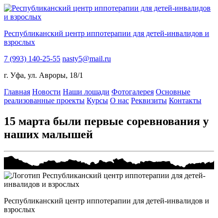
Республиканский центр иппотерапии для детей-инвалидов и
взрослых
7 (993) 140-25-55
nasty5@mail.ru
г. Уфа, ул. Авроры, 18/1
Главная
Новости
Наши лошади
Фотогалерея
Основные
реализованные проекты
Курсы
О нас
Реквизиты
Контакты
15 марта были первые соревнования у
наших малышей
Республиканский центр иппотерапии для детей-инвалидов и
взрослых